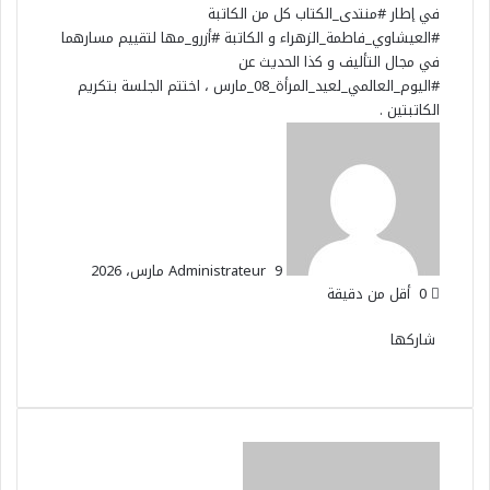
في إطار
#منتدى_الكتاب
كل من الكاتبة
#العيشاوي_فاطمة_الزهراء
و الكاتبة
#أزرو_مها
لتقييم مسارهما
في مجال التأليف و كذا الحديث عن
#اليوم_العالمي_لعيد_المرأة_08_مارس
، اختتم الجلسة بتكريم
الكاتبتين .
أرسل
بريدا
إلكترونيا
9 مارس، 2026
Administrateur
0
أقل من دقيقة
‫X
فيسبوك
ماسنجر
ماسنجر
تيلقرام
واتساب
شاركها
‫X
فيسبوك
ماسنجر
ماسنجر
واتساب
تيلقرام
مشاركة
عبر
البريد