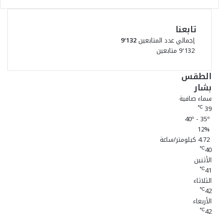
تابعنا
إجمالي عدد المتابعين
9٬132
9٬132
متابعين
الطقس
بشار
سماء صافية
39
℃
40º - 35º
12%
4.72 كيلومتر/ساعة
40
℃
الأثنين
41
℃
الثلاثاء
42
℃
الأربعاء
42
℃