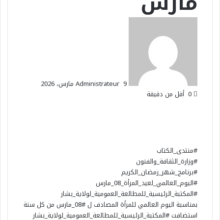
مارس
أرسل
بريدا
إلكترونيا
9 مارس، 2026
Administrateur
0
أقل من دقيقة
‫X
فيسبوك
ماسنجر
ماسنجر
تيلقرام
واتساب
#منتدى_الكتاب
#وزارة_الثقافة_والفنون
#برنامج_شهر_رمضان_الكريم
#اليوم_العالمي_لعيد_المرأة_08_مارس
#المكتبة_الرئيسية_للمطالعة_العمومية_لولاية_بشار
بمناسبة اليوم العالمي للمرأة المصادف ل
#08_مارس
من كل سنة
استضافت
#المكتبة_الرئيسية_للمطالعة_العمومية_لولاية_بشار