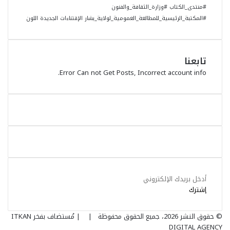
#منتدى_الكتاب #وزارة_الثقافة_والفنون
#المكتبة_الرئيسية_للمطالعة_العمومية_لولاية_بشار
الإقتناءات الجديدة
اللون
تابعنا
Error Can not Get Posts, Incorrect account info.
أدخل
بريدك
الإلكتروني
© حقوق النشر 2026، جميع الحقوق محفوظة |
| مُستضاف بفخر
ITKAN
DIGITAL AGENCY