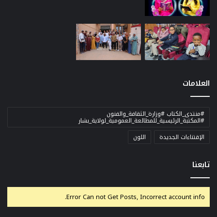
العلامات
#منتدى_الكتاب #وزارة_الثقافة_والفنون
#المكتبة_الرئيسية_للمطالعة_العمومية_لولاية_بشار
الإقتناءات الجديدة
اللون
تابعنا
Error Can not Get Posts, Incorrect account info.