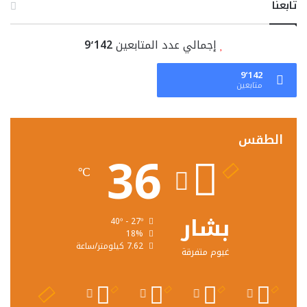
تابعنا
إجمالي عدد المتابعين
9٬142
9٬142
متابعين
الطقس
36
℃
بشار
40º - 27º
18%
7.62 كيلومتر/ساعة
غيوم متفرقة