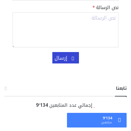
نص الرسالة
*
إرسال
تابعنا
إجمالي عدد المتابعين
9٬134
9٬134
متابعين