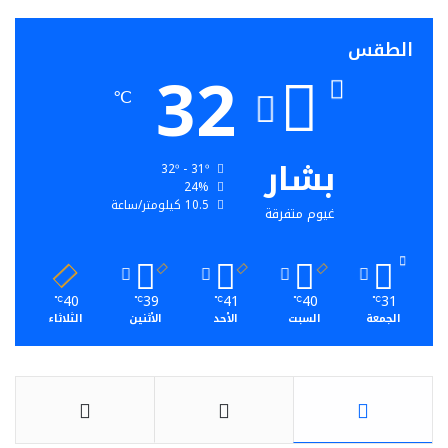
الطقس
32
℃
بشار
32º - 31º
24%
10.5 كيلومتر/ساعة
غيوم متفرقة
40
39
41
40
31
℃
℃
℃
℃
℃
الجمعة
السبت
الأحد
الأثنين
الثلاثاء