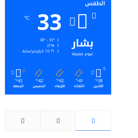
الطقس
33
℃
بشار
38º - 33º
21%
10.71 كيلومتر/ساعة
غيوم متفرقة
42
42
42
41
38
℃
℃
℃
℃
℃
الأثنين
الثلاثاء
الأربعاء
الخميس
الجمعة