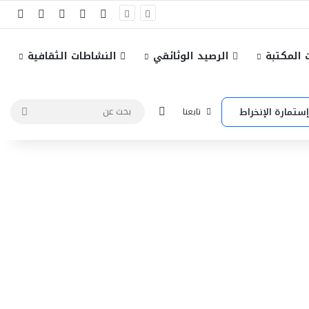
‫X
فيسبوك
‫YouTube
انستقرام
إضاف
المكتبة
الرصيد الوثائقي
النشاطات الثقافية
الوضع المظلم
بحث
إستمارة الإنخراط
تابعنا
عن